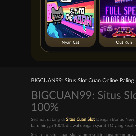
Nyan Cat
Out Run
BIGCUAN99: Situs Slot Cuan Online Pali
BIGCUAN99: Situs Sl
100%
Selamat datang di
Situs Cuan Slot
Dengan Bonus New Mem
baru hingga 100% di awal dengan syarat TO yang kecil.
Selain itu situs cuan slot yang resmi ini juga mempun