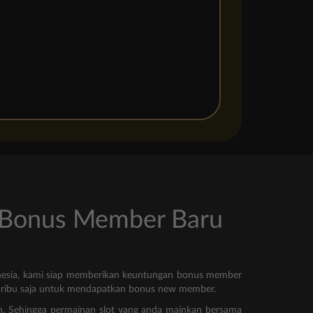
r Bonus Member Baru
nesia, kami siap memberikan keuntungan bonus member
10 ribu saja untuk mendapatkan bonus new member.
win. Sehingga permainan slot yang anda mainkan bersama