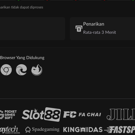
arikan tidak dapat diproses
Penarikan
Rata-rata 3 Menit
Browser Yang Didukung