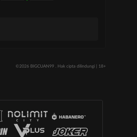
©2026 BIGCUAN99 . Hak cipta dilindungi | 18+