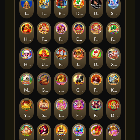
Treasure of Seti
Thor
Rave High
Da Fa Cai
Detective Dee
Snow Queen
Hephaestus
Fa Cai Shen
Fire Queen2
Ecstatic Circus
Flying Cai Shen
Fruity Carnival
Hot DJ
Uproar In Heaven
Fire Chibi 2
Jumping Mobile
Da Hong Zhong
Xmas
Monster Hunter
God Of Chess
Jump Higher
GuGuGu
Fire Queen
King of Atlantis
Yuan Bao
5 Boxing
Lord Ganesha
Football Baby
Pub Tycoon
Double Happiness