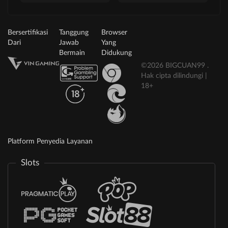
Bersertifikasi
Tanggung
Browser
Dari
Jawab
Yang
Bermain
Didukung
©2026 BIGCUAN99 .
Hak cipta dilindungi |
18+
Platform Penyedia Layanan
Slots