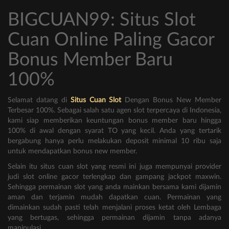
BIGCUAN99: Situs Slot
Cuan Online Paling Gacor
Bonus Member Baru
100%
Selamat datang di
Situs Cuan Slot
Dengan Bonus New Member
Terbesar 100%. Sebagai salah satu agen slot terpercaya di Indonesia,
kami siap memberikan keuntungan bonus member baru hingga
100% di awal dengan syarat TO yang kecil. Anda yang tertarik
bergabung hanya perlu melakukan deposit minimal 10 ribu saja
untuk mendapatkan bonus new member.
Selain itu situs cuan slot yang resmi ini juga mempunyai provider
judi slot online gacor terlengkap dan gampang jackpot maxwin.
Sehingga permainan slot yang anda mainkan bersama kami dijamin
aman dan terjamin mudah dapatkan cuan. Permainan yang
dimainkan sudah pasti telah menjalani proses ketat oleh Lembaga
yang bertugas, sehingga permainan dijamin tanpa adanya
manipulasi.