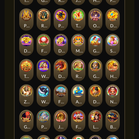
Top Ace 2
Gu Gu Gu2
Rave Jump
Jewel Luxury
Happy Rich Year
Fruit King
Pyramid Raider
Running Toro
Pig Of Luck
Top Ace
Oriental Beauty
Diamond Treasure
Disco Night
Flower Fortunes
Disco Night M
Meow
Gu Gu Gu 3
Six Candy
Treasure Bowl
Wolf Disco
Dragon Heart
Rave Jump 2
Gophers War
Hercules
Zeus
Water World
Fire Chibi
Aladdin's lamp
Detective Dee 2
Ne Zha Advent
Good Fortune
Poseidon
Jump High
Fa Cai Shen2
Lucky Boxes
Big Wolf